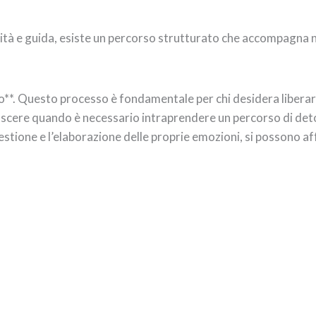
tà e guida, esiste un percorso strutturato che accompagna n
esso**. Questo processo è fondamentale per chi desidera liber
oscere quando è necessario intraprendere un percorso di det
estione e l’elaborazione delle proprie emozioni, si possono af
apevolezza emotiva
,
crescita personale
,
detox emozionale
,
equ
Condividilo sui social