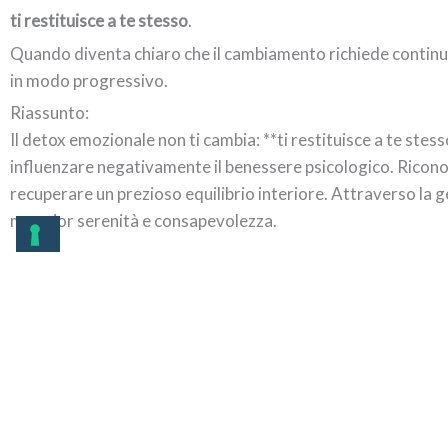
ti restituisce a te stesso
.
Quando diventa chiaro che il cambiamento richiede continui
in modo progressivo.
Riassunto:
Il detox emozionale non ti cambia: **ti restituisce a te st
influenzare negativamente il benessere psicologico. Ricon
recuperare un prezioso equilibrio interiore. Attraverso la g
maggior serenità e consapevolezza.
benessere emotivo
,
coaching trasformativo
,
cons