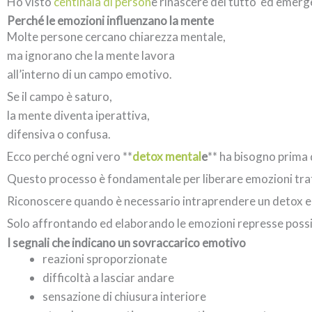
Ho visto
centinaia di person
e rinascere del tutto ed emerger
Perché le emozioni influenzano la mente
Molte persone cercano chiarezza mentale,
ma ignorano che la mente lavora
all’interno di un campo emotivo.
Se il campo è saturo,
la mente diventa iperattiva,
difensiva o confusa.
Ecco perché ogni vero **
detox mental
e
** ha bisogno prima d
Questo processo è fondamentale per liberare emozioni trat
Riconoscere quando è necessario intraprendere un detox emo
Solo affrontando ed elaborando le emozioni represse poss
I segnali che indicano un sovraccarico emotivo
reazioni sproporzionate
difficoltà a lasciar andare
sensazione di chiusura interiore