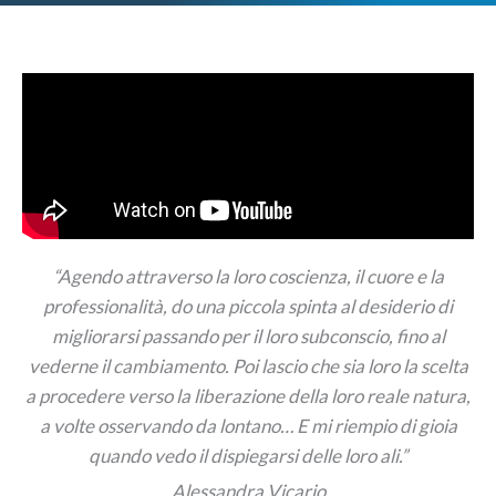
“Agendo attraverso la loro coscienza, il cuore e la
professionalità, do una piccola spinta al desiderio di
migliorarsi passando per il loro subconscio, fino al
vederne il cambiamento. Poi lascio che sia loro la scelta
a procedere verso la liberazione della loro reale natura,
a volte osservando da lontano… E mi riempio di gioia
quando vedo il dispiegarsi delle loro ali.”
Alessandra Vicario