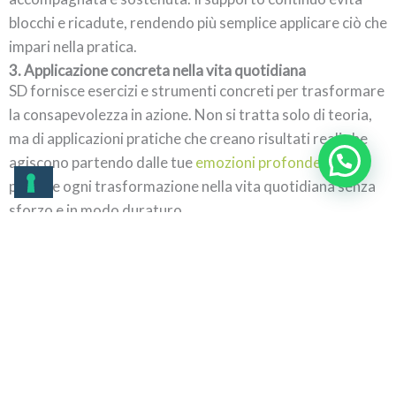
blocchi e ricadute, rendendo più semplice applicare ciò che
impari nella pratica.
3. Applicazione concreta nella vita quotidiana
SD fornisce esercizi e strumenti concreti per trasformare
la consapevolezza in azione. Non si tratta solo di teoria,
ma di applicazioni pratiche che creano risultati reali che
agiscono partendo dalle tue
emozioni profonde
, per
portare ogni trasformazione nella vita quotidiana senza
sforzo e in modo duraturo.
4. Percorso guidato di trasformazione: Maggiore
consapevolezza e chiarezza mentale
Seguire un percorso guidato permette di osservare i
propri schemi mentali ed emotivi con chiarezza,
aumentando la consapevolezza e facilitando decisioni più
equilibrate nella vita quotidiana.
Testimonianze che confermano il percorso
Chi ha seguito il percorso
SD for a New Life
ha ottenuto